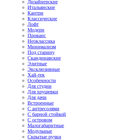
Дизайнерские
Итальянские
Кантри
Классические
Лофт
Модерн
Прованс
Неоклассика
Минимализм
Под старину
Скандинавские
Элитные
Эксклюзивные
Хай-тек
Особенности
Для студии
Для хрущевки
Для дачи
Встроенные
С антресолями
С барной стойкой
С островом
Малогабаритные
Модульные
Скрытые ручки