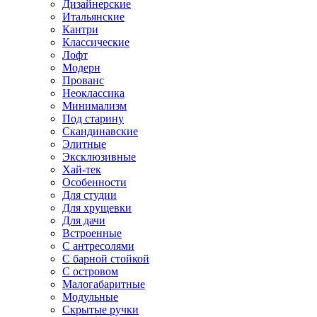
Дизайнерские
Итальянские
Кантри
Классические
Лофт
Модерн
Прованс
Неоклассика
Минимализм
Под старину
Скандинавские
Элитные
Эксклюзивные
Хай-тек
Особенности
Для студии
Для хрущевки
Для дачи
Встроенные
С антресолями
С барной стойкой
С островом
Малогабаритные
Модульные
Скрытые ручки