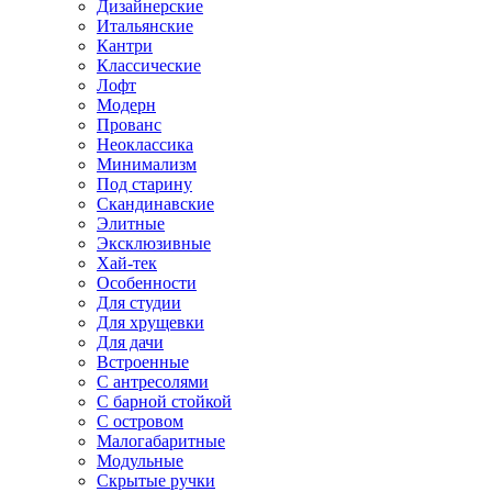
Дизайнерские
Итальянские
Кантри
Классические
Лофт
Модерн
Прованс
Неоклассика
Минимализм
Под старину
Скандинавские
Элитные
Эксклюзивные
Хай-тек
Особенности
Для студии
Для хрущевки
Для дачи
Встроенные
С антресолями
С барной стойкой
С островом
Малогабаритные
Модульные
Скрытые ручки