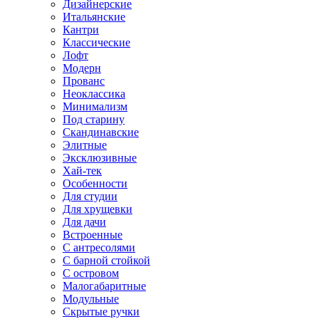
Дизайнерские
Итальянские
Кантри
Классические
Лофт
Модерн
Прованс
Неоклассика
Минимализм
Под старину
Скандинавские
Элитные
Эксклюзивные
Хай-тек
Особенности
Для студии
Для хрущевки
Для дачи
Встроенные
С антресолями
С барной стойкой
С островом
Малогабаритные
Модульные
Скрытые ручки