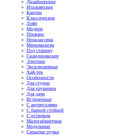
Дизайнерские
Итальянские
Кантри
Классические
Лофт
Модерн
Прованс
Неоклассика
Минимализм
Под старину
Скандинавские
Элитные
Эксклюзивные
Хай-тек
Особенности
Для студии
Для хрущевки
Для дачи
Встроенные
С антресолями
С барной стойкой
С островом
Малогабаритные
Модульные
Скрытые ручки