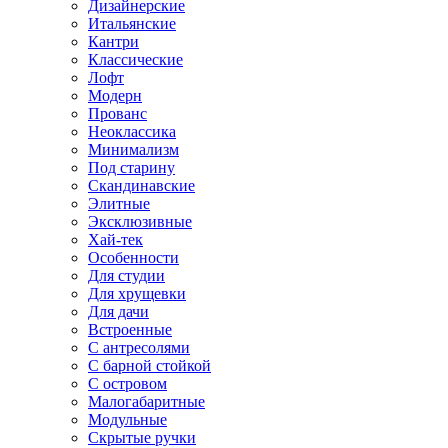
Дизайнерские
Итальянские
Кантри
Классические
Лофт
Модерн
Прованс
Неоклассика
Минимализм
Под старину
Скандинавские
Элитные
Эксклюзивные
Хай-тек
Особенности
Для студии
Для хрущевки
Для дачи
Встроенные
С антресолями
С барной стойкой
С островом
Малогабаритные
Модульные
Скрытые ручки