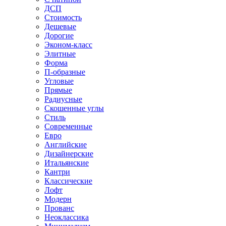
ДСП
Стоимость
Дешевые
Дорогие
Эконом-класс
Элитные
Форма
П-образные
Угловые
Прямые
Радиусные
Скошенные углы
Стиль
Современные
Евро
Английские
Дизайнерские
Итальянские
Кантри
Классические
Лофт
Модерн
Прованс
Неоклассика