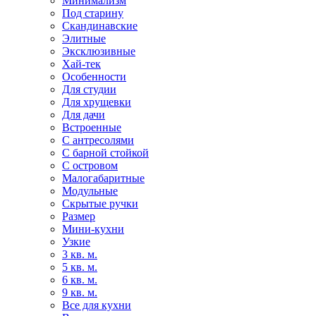
Минимализм
Под старину
Скандинавские
Элитные
Эксклюзивные
Хай-тек
Особенности
Для студии
Для хрущевки
Для дачи
Встроенные
С антресолями
С барной стойкой
С островом
Малогабаритные
Модульные
Скрытые ручки
Размер
Мини-кухни
Узкие
3 кв. м.
5 кв. м.
6 кв. м.
9 кв. м.
Все для кухни