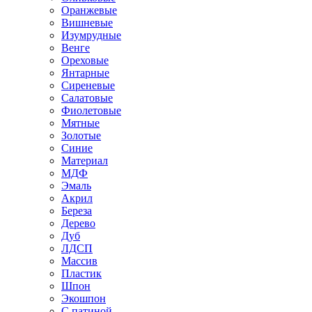
Оранжевые
Вишневые
Изумрудные
Венге
Ореховые
Янтарные
Сиреневые
Салатовые
Фиолетовые
Мятные
Золотые
Синие
Материал
МДФ
Эмаль
Акрил
Береза
Дерево
Дуб
ЛДСП
Массив
Пластик
Шпон
Экошпон
С патиной