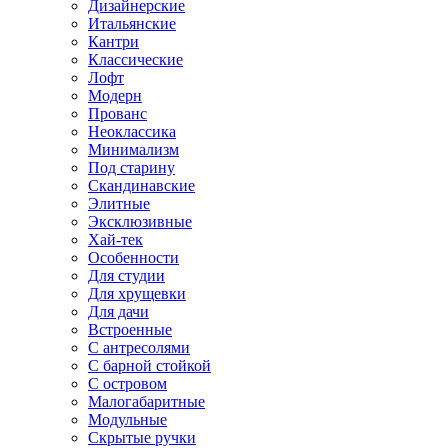
Дизайнерские
Итальянские
Кантри
Классические
Лофт
Модерн
Прованс
Неоклассика
Минимализм
Под старину
Скандинавские
Элитные
Эксклюзивные
Хай-тек
Особенности
Для студии
Для хрущевки
Для дачи
Встроенные
С антресолями
С барной стойкой
С островом
Малогабаритные
Модульные
Скрытые ручки