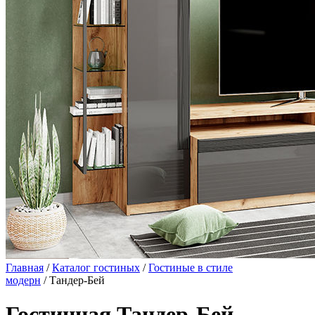
Главная
/
Каталог гостиных
/
Гостиные в стиле
модерн
/ Тандер-Бей
Гостинная Тандер-Бей