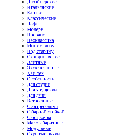
Дизайнерские
Итальянские
Кантри
Классические
Лофт
Модерн
Прованс
Неоклассика
Минимализм
Под старину
Скандинавские
Элитные
Эксклюзивные
Хай-тек
Особенности
Для студии
Для хрущевки
Для дачи
Встроенные
С антресолями
С барной стойкой
С островом
Малогабаритные
Модульные
Скрытые ручки