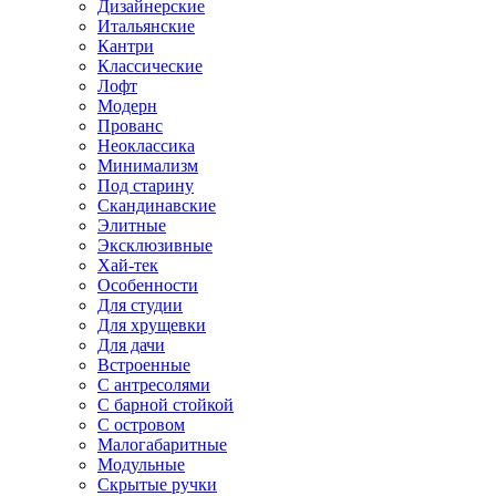
Дизайнерские
Итальянские
Кантри
Классические
Лофт
Модерн
Прованс
Неоклассика
Минимализм
Под старину
Скандинавские
Элитные
Эксклюзивные
Хай-тек
Особенности
Для студии
Для хрущевки
Для дачи
Встроенные
С антресолями
С барной стойкой
С островом
Малогабаритные
Модульные
Скрытые ручки