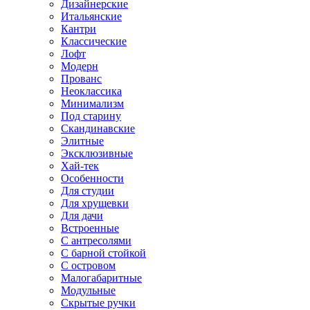
Дизайнерские
Итальянские
Кантри
Классические
Лофт
Модерн
Прованс
Неоклассика
Минимализм
Под старину
Скандинавские
Элитные
Эксклюзивные
Хай-тек
Особенности
Для студии
Для хрущевки
Для дачи
Встроенные
С антресолями
С барной стойкой
С островом
Малогабаритные
Модульные
Скрытые ручки