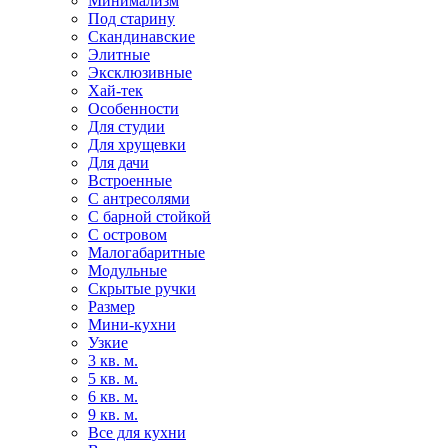
Минимализм
Под старину
Скандинавские
Элитные
Эксклюзивные
Хай-тек
Особенности
Для студии
Для хрущевки
Для дачи
Встроенные
С антресолями
С барной стойкой
С островом
Малогабаритные
Модульные
Скрытые ручки
Размер
Мини-кухни
Узкие
3 кв. м.
5 кв. м.
6 кв. м.
9 кв. м.
Все для кухни