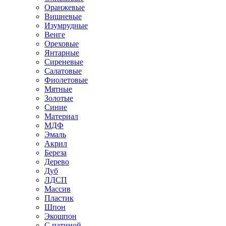
Оранжевые
Вишневые
Изумрудные
Венге
Ореховые
Янтарные
Сиреневые
Салатовые
Фиолетовые
Мятные
Золотые
Синие
Материал
МДФ
Эмаль
Акрил
Береза
Дерево
Дуб
ЛДСП
Массив
Пластик
Шпон
Экошпон
С патиной