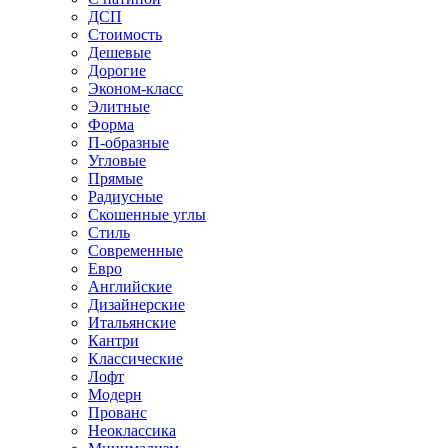
ДСП
Стоимость
Дешевые
Дорогие
Эконом-класс
Элитные
Форма
П-образные
Угловые
Прямые
Радиусные
Скошенные углы
Стиль
Современные
Евро
Английские
Дизайнерские
Итальянские
Кантри
Классические
Лофт
Модерн
Прованс
Неоклассика