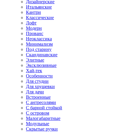
Дизайнерские
Итальянские
Кантри
Классические
Лофт
Модерн
Прованс
Неоклассика
Минимализм
Под старину
Скандинавские
Элитные
Эксклюзивные
Хай-тек
Особенности
Для студии
Для хрущевки
Для дачи
Встроенные
С антресолями
С барной стойкой
С островом
Малогабаритные
Модульные
Скрытые ручки