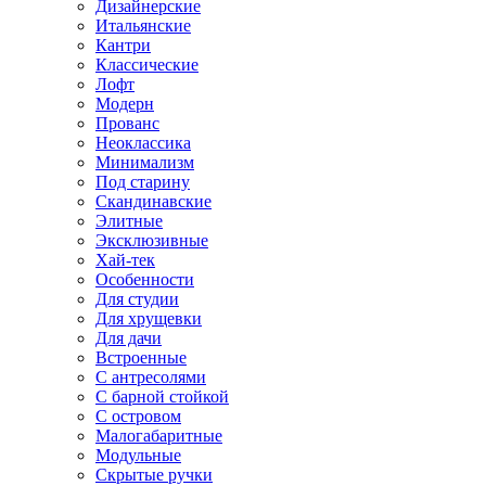
Дизайнерские
Итальянские
Кантри
Классические
Лофт
Модерн
Прованс
Неоклассика
Минимализм
Под старину
Скандинавские
Элитные
Эксклюзивные
Хай-тек
Особенности
Для студии
Для хрущевки
Для дачи
Встроенные
С антресолями
С барной стойкой
С островом
Малогабаритные
Модульные
Скрытые ручки