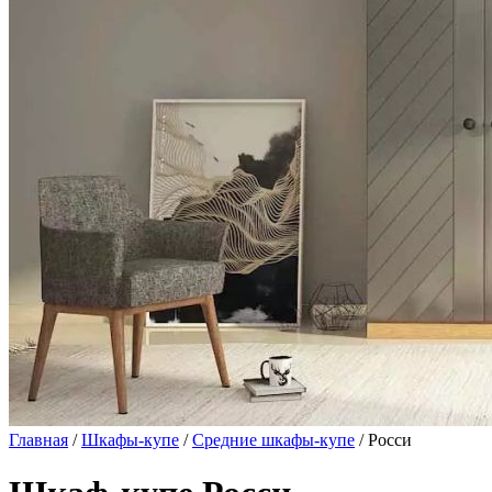
Главная
/
Шкафы-купе
/
Средние шкафы-купе
/ Росси