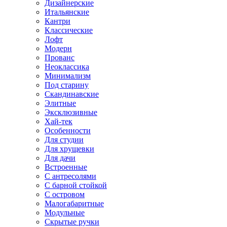
Дизайнерские
Итальянские
Кантри
Классические
Лофт
Модерн
Прованс
Неоклассика
Минимализм
Под старину
Скандинавские
Элитные
Эксклюзивные
Хай-тек
Особенности
Для студии
Для хрущевки
Для дачи
Встроенные
С антресолями
С барной стойкой
С островом
Малогабаритные
Модульные
Скрытые ручки