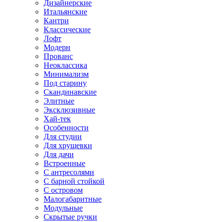
Дизайнерские
Итальянские
Кантри
Классические
Лофт
Модерн
Прованс
Неоклассика
Минимализм
Под старину
Скандинавские
Элитные
Эксклюзивные
Хай-тек
Особенности
Для студии
Для хрущевки
Для дачи
Встроенные
С антресолями
С барной стойкой
С островом
Малогабаритные
Модульные
Скрытые ручки