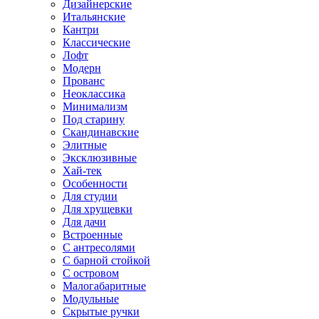
Дизайнерские
Итальянские
Кантри
Классические
Лофт
Модерн
Прованс
Неоклассика
Минимализм
Под старину
Скандинавские
Элитные
Эксклюзивные
Хай-тек
Особенности
Для студии
Для хрущевки
Для дачи
Встроенные
С антресолями
С барной стойкой
С островом
Малогабаритные
Модульные
Скрытые ручки