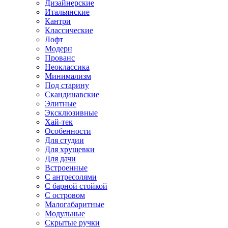
Дизайнерские
Итальянские
Кантри
Классические
Лофт
Модерн
Прованс
Неоклассика
Минимализм
Под старину
Скандинавские
Элитные
Эксклюзивные
Хай-тек
Особенности
Для студии
Для хрущевки
Для дачи
Встроенные
С антресолями
С барной стойкой
С островом
Малогабаритные
Модульные
Скрытые ручки