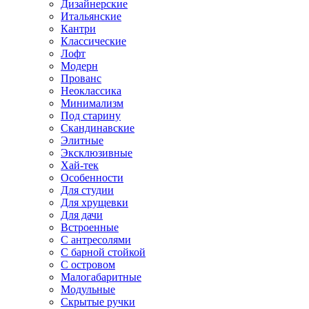
Дизайнерские
Итальянские
Кантри
Классические
Лофт
Модерн
Прованс
Неоклассика
Минимализм
Под старину
Скандинавские
Элитные
Эксклюзивные
Хай-тек
Особенности
Для студии
Для хрущевки
Для дачи
Встроенные
С антресолями
С барной стойкой
С островом
Малогабаритные
Модульные
Скрытые ручки