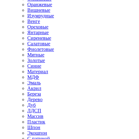
Оранжевые
Вишневые
Изумрудные
Венге
Ореховые
Янтарные
Сиреневые
Салатовые
Фиолетовые
Мятные
Золотые
Синие
Материал
МДФ
Эмаль
Акрил
Береза
Дерево
Дуб
ЛДСП
Массив
Пластик
Шпон
Экошпон
С патиной