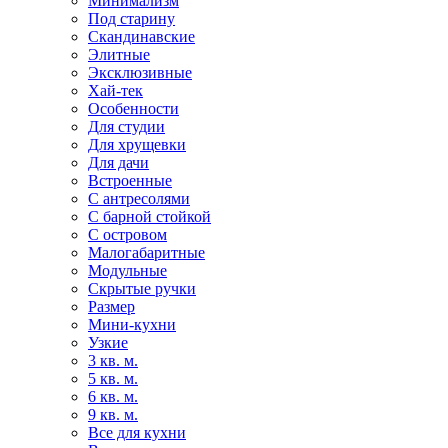
Минимализм
Под старину
Скандинавские
Элитные
Эксклюзивные
Хай-тек
Особенности
Для студии
Для хрущевки
Для дачи
Встроенные
С антресолями
С барной стойкой
С островом
Малогабаритные
Модульные
Скрытые ручки
Размер
Мини-кухни
Узкие
3 кв. м.
5 кв. м.
6 кв. м.
9 кв. м.
Все для кухни