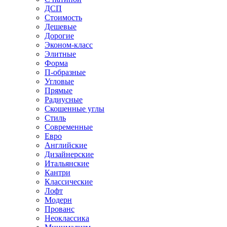
ДСП
Стоимость
Дешевые
Дорогие
Эконом-класс
Элитные
Форма
П-образные
Угловые
Прямые
Радиусные
Скошенные углы
Стиль
Современные
Евро
Английские
Дизайнерские
Итальянские
Кантри
Классические
Лофт
Модерн
Прованс
Неоклассика