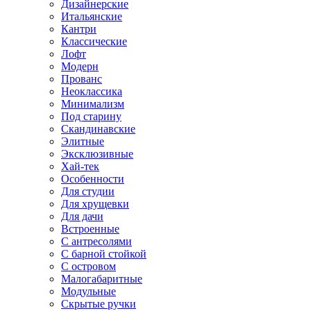
Дизайнерские
Итальянские
Кантри
Классические
Лофт
Модерн
Прованс
Неоклассика
Минимализм
Под старину
Скандинавские
Элитные
Эксклюзивные
Хай-тек
Особенности
Для студии
Для хрущевки
Для дачи
Встроенные
С антресолями
С барной стойкой
С островом
Малогабаритные
Модульные
Скрытые ручки