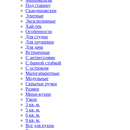
Минимализм
Под старину
Скандинавские
Элитные
Эксклюзивные
Хай-тек
Особенности
Для студии
Для хрущевки
Для дачи
Встроенные
С антресолями
С барной стойкой
С островом
Малогабаритные
Модульные
Скрытые ручки
Размер
Мини-кухни
Узкие
3 кв. м.
5 кв. м.
6 кв. м.
9 кв. м.
Все для кухни