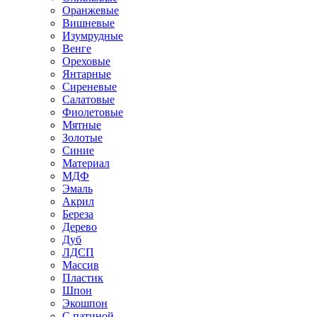
Оранжевые
Вишневые
Изумрудные
Венге
Ореховые
Янтарные
Сиреневые
Салатовые
Фиолетовые
Мятные
Золотые
Синие
Материал
МДФ
Эмаль
Акрил
Береза
Дерево
Дуб
ЛДСП
Массив
Пластик
Шпон
Экошпон
С патиной