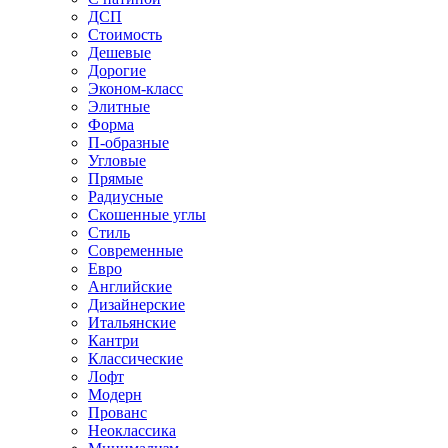
ДСП
Стоимость
Дешевые
Дорогие
Эконом-класс
Элитные
Форма
П-образные
Угловые
Прямые
Радиусные
Скошенные углы
Стиль
Современные
Евро
Английские
Дизайнерские
Итальянские
Кантри
Классические
Лофт
Модерн
Прованс
Неоклассика