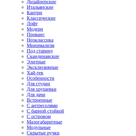
Дизайнерские
Итальянские
Кантри
Классические
Лофт
Модерн
Прованс
Неоклассика
Минимализм
Под старину
Скандинавские
Элитные
Эксклюзивные
Хай-тек
Особенности
Для студии
Для хрущевки
Для дачи
Встроенные
С антресолями
С барной стойкой
С островом
Малогабаритные
Модульные
Скрытые ручки