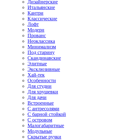
Дизайнерские
Итальянские
Кантри
Классические
Лофт
Модерн
Прованс
Неоклассика
Минимализм
Под старину
Скандинавские
Элитные
Эксклюзивные
Хай-тек
Особенности
Для студии
Для хрущевки
Для дачи
Встроенные
С антресолями
С барной стойкой
С островом
Малогабаритные
Модульные
Скрытые ручки