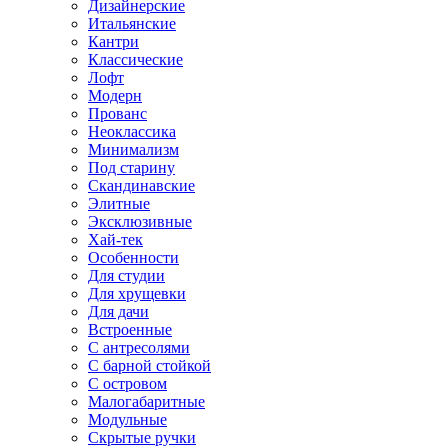
Дизайнерские
Итальянские
Кантри
Классические
Лофт
Модерн
Прованс
Неоклассика
Минимализм
Под старину
Скандинавские
Элитные
Эксклюзивные
Хай-тек
Особенности
Для студии
Для хрущевки
Для дачи
Встроенные
С антресолями
С барной стойкой
С островом
Малогабаритные
Модульные
Скрытые ручки