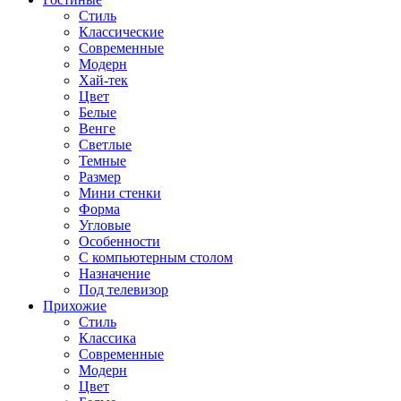
Стиль
Классические
Современные
Модерн
Хай-тек
Цвет
Белые
Венге
Светлые
Темные
Размер
Мини стенки
Форма
Угловые
Особенности
С компьютерным столом
Назначение
Под телевизор
Прихожие
Стиль
Классика
Современные
Модерн
Цвет