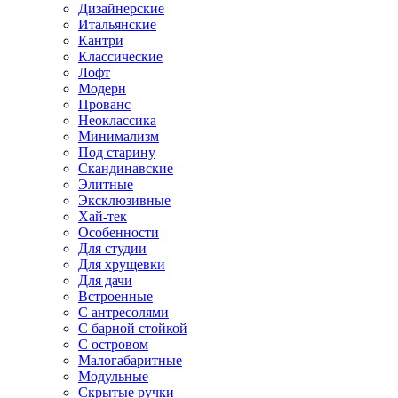
Дизайнерские
Итальянские
Кантри
Классические
Лофт
Модерн
Прованс
Неоклассика
Минимализм
Под старину
Скандинавские
Элитные
Эксклюзивные
Хай-тек
Особенности
Для студии
Для хрущевки
Для дачи
Встроенные
С антресолями
С барной стойкой
С островом
Малогабаритные
Модульные
Скрытые ручки