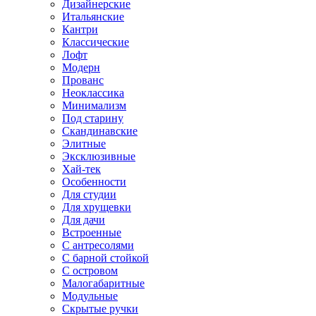
Дизайнерские
Итальянские
Кантри
Классические
Лофт
Модерн
Прованс
Неоклассика
Минимализм
Под старину
Скандинавские
Элитные
Эксклюзивные
Хай-тек
Особенности
Для студии
Для хрущевки
Для дачи
Встроенные
С антресолями
С барной стойкой
С островом
Малогабаритные
Модульные
Скрытые ручки