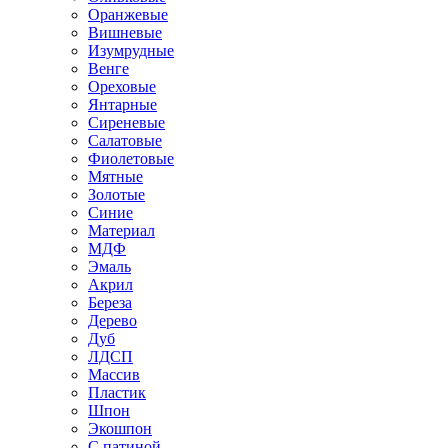
Оранжевые
Вишневые
Изумрудные
Венге
Ореховые
Янтарные
Сиреневые
Салатовые
Фиолетовые
Мятные
Золотые
Синие
Материал
МДФ
Эмаль
Акрил
Береза
Дерево
Дуб
ЛДСП
Массив
Пластик
Шпон
Экошпон
С патиной