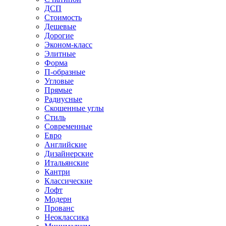
ДСП
Стоимость
Дешевые
Дорогие
Эконом-класс
Элитные
Форма
П-образные
Угловые
Прямые
Радиусные
Скошенные углы
Стиль
Современные
Евро
Английские
Дизайнерские
Итальянские
Кантри
Классические
Лофт
Модерн
Прованс
Неоклассика