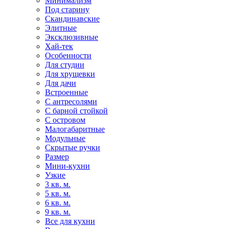
Минимализм
Под старину
Скандинавские
Элитные
Эксклюзивные
Хай-тек
Особенности
Для студии
Для хрущевки
Для дачи
Встроенные
С антресолями
С барной стойкой
С островом
Малогабаритные
Модульные
Скрытые ручки
Размер
Мини-кухни
Узкие
3 кв. м.
5 кв. м.
6 кв. м.
9 кв. м.
Все для кухни