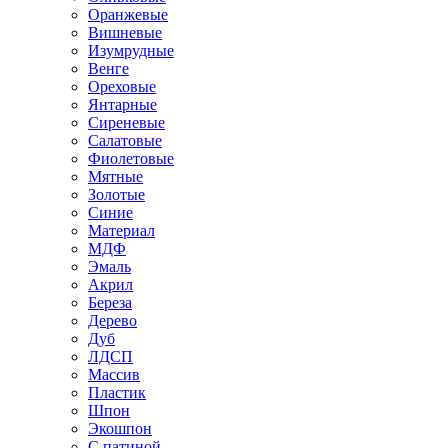
Оранжевые
Вишневые
Изумрудные
Венге
Ореховые
Янтарные
Сиреневые
Салатовые
Фиолетовые
Мятные
Золотые
Синие
Материал
МДФ
Эмаль
Акрил
Береза
Дерево
Дуб
ЛДСП
Массив
Пластик
Шпон
Экошпон
С патиной