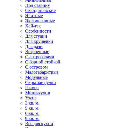
Минимализм
Под старину
Скандинавские
Элитные
Эксклюзивные
Хай-тек
Особенности
Для студии
Для хрущевки
Для дачи
Встроенные
С антресолями
С барной стойкой
С островом
Малогабаритные
Модульные
Скрытые ручки
Размер
Мини-кухни
Узкие
3 кв. м.
5 кв. м.
6 кв. м.
9 кв. м.
Все для кухни