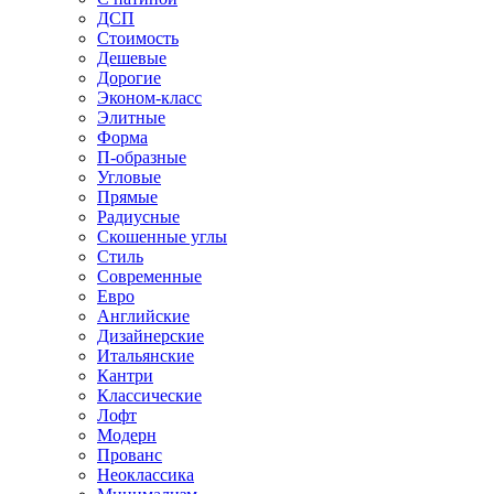
ДСП
Стоимость
Дешевые
Дорогие
Эконом-класс
Элитные
Форма
П-образные
Угловые
Прямые
Радиусные
Скошенные углы
Стиль
Современные
Евро
Английские
Дизайнерские
Итальянские
Кантри
Классические
Лофт
Модерн
Прованс
Неоклассика