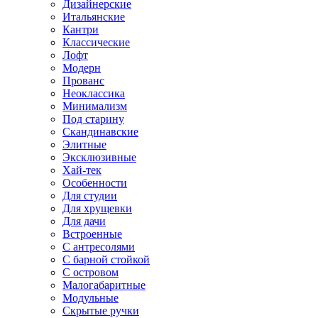
Дизайнерские
Итальянские
Кантри
Классические
Лофт
Модерн
Прованс
Неоклассика
Минимализм
Под старину
Скандинавские
Элитные
Эксклюзивные
Хай-тек
Особенности
Для студии
Для хрущевки
Для дачи
Встроенные
С антресолями
С барной стойкой
С островом
Малогабаритные
Модульные
Скрытые ручки