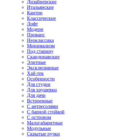
Дизайнерские
Итальянские
Кантри
Классические
Лофт
Модерн
Прованс
Неоклассика
Минимализм
Под старину
Скандинавские
Элитные
Эксклюзивные
Хай-тек
Особенности
Для студии
Для хрущевки
Для дачи
Встроенные
С антресолями
С барной стойкой
С островом
Малогабаритные
Модульные
Скрытые ручки