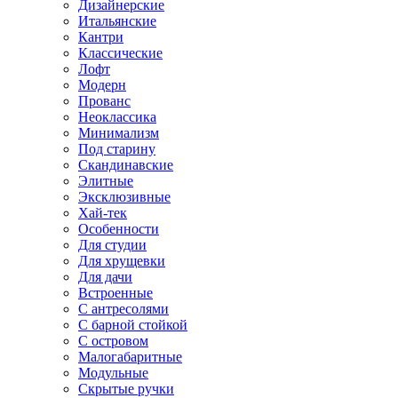
Дизайнерские
Итальянские
Кантри
Классические
Лофт
Модерн
Прованс
Неоклассика
Минимализм
Под старину
Скандинавские
Элитные
Эксклюзивные
Хай-тек
Особенности
Для студии
Для хрущевки
Для дачи
Встроенные
С антресолями
С барной стойкой
С островом
Малогабаритные
Модульные
Скрытые ручки