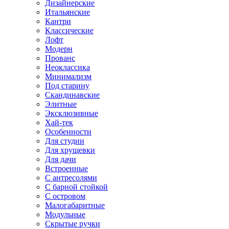
Дизайнерские
Итальянские
Кантри
Классические
Лофт
Модерн
Прованс
Неоклассика
Минимализм
Под старину
Скандинавские
Элитные
Эксклюзивные
Хай-тек
Особенности
Для студии
Для хрущевки
Для дачи
Встроенные
С антресолями
С барной стойкой
С островом
Малогабаритные
Модульные
Скрытые ручки