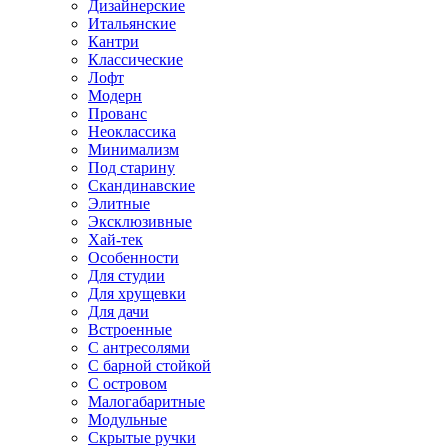
Дизайнерские
Итальянские
Кантри
Классические
Лофт
Модерн
Прованс
Неоклассика
Минимализм
Под старину
Скандинавские
Элитные
Эксклюзивные
Хай-тек
Особенности
Для студии
Для хрущевки
Для дачи
Встроенные
С антресолями
С барной стойкой
С островом
Малогабаритные
Модульные
Скрытые ручки