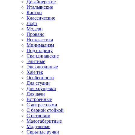
Дизайнерские
Итальянские
Кантри
Классические
Лофт
Модерн
Прованс
Неоклассика
Минимализм
Под старину
Скандинавские
Элитные
Эксклюзивные
Хай-тек
Особенности
Для студии
Для хрущевки
Для дачи
Встроенные
С антресолями
С барной стойкой
С островом
Малогабаритные
Модульные
Скрытые ручки