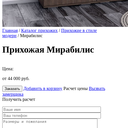
Главная
/
Каталог прихожих
/
Прихожие в стиле
модерн
/ Мирабилис
Прихожая Мирабилис
Цена:
от 44 000
руб.
Добавить в корзину
Расчет цены
Вызвать
Заказать
замерщика
Получить расчет