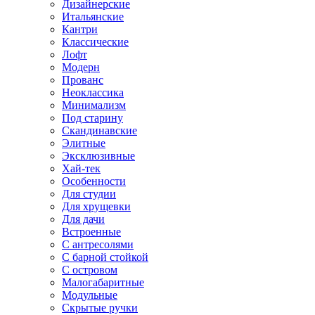
Дизайнерские
Итальянские
Кантри
Классические
Лофт
Модерн
Прованс
Неоклассика
Минимализм
Под старину
Скандинавские
Элитные
Эксклюзивные
Хай-тек
Особенности
Для студии
Для хрущевки
Для дачи
Встроенные
С антресолями
С барной стойкой
С островом
Малогабаритные
Модульные
Скрытые ручки