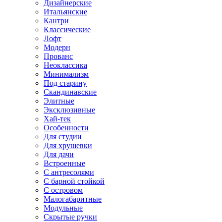
Дизайнерские
Итальянские
Кантри
Классические
Лофт
Модерн
Прованс
Неоклассика
Минимализм
Под старину
Скандинавские
Элитные
Эксклюзивные
Хай-тек
Особенности
Для студии
Для хрущевки
Для дачи
Встроенные
С антресолями
С барной стойкой
С островом
Малогабаритные
Модульные
Скрытые ручки