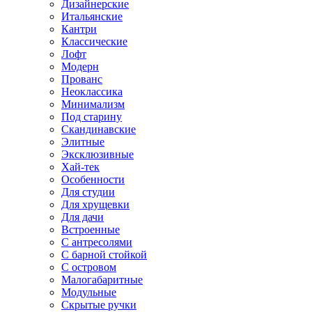
Дизайнерские
Итальянские
Кантри
Классические
Лофт
Модерн
Прованс
Неоклассика
Минимализм
Под старину
Скандинавские
Элитные
Эксклюзивные
Хай-тек
Особенности
Для студии
Для хрущевки
Для дачи
Встроенные
С антресолями
С барной стойкой
С островом
Малогабаритные
Модульные
Скрытые ручки