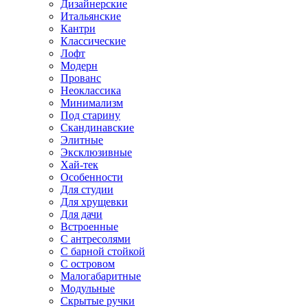
Дизайнерские
Итальянские
Кантри
Классические
Лофт
Модерн
Прованс
Неоклассика
Минимализм
Под старину
Скандинавские
Элитные
Эксклюзивные
Хай-тек
Особенности
Для студии
Для хрущевки
Для дачи
Встроенные
С антресолями
С барной стойкой
С островом
Малогабаритные
Модульные
Скрытые ручки