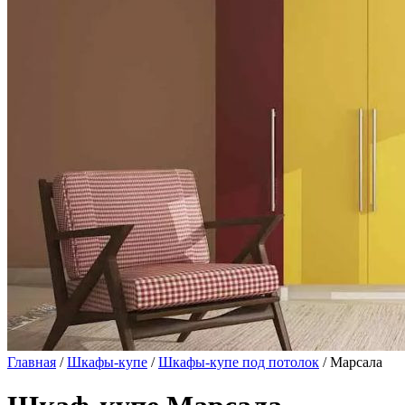
Главная
/
Шкафы-купе
/
Шкафы-купе под потолок
/ Марсала