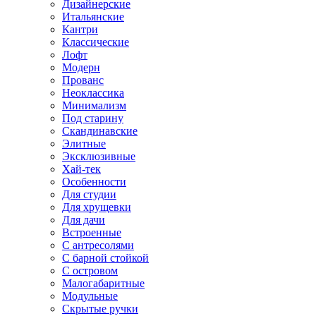
Дизайнерские
Итальянские
Кантри
Классические
Лофт
Модерн
Прованс
Неоклассика
Минимализм
Под старину
Скандинавские
Элитные
Эксклюзивные
Хай-тек
Особенности
Для студии
Для хрущевки
Для дачи
Встроенные
С антресолями
С барной стойкой
С островом
Малогабаритные
Модульные
Скрытые ручки