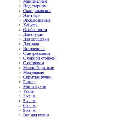
Минимализм
Под старину
Скандинавские
Элитные
Эксклюзивные
Хай-тек
Особенности
Для студии
Для хрущевки
Для дачи
Встроенные
С антресолями
С барной стойкой
С островом
Малогабаритные
Модульные
Скрытые ручки
Размер
Мини-кухни
Узкие
3 кв. м.
5 кв. м.
6 кв. м.
9 кв. м.
Все для кухни