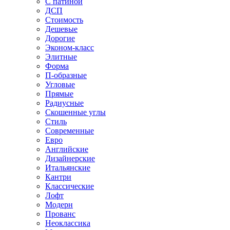
С патиной
ДСП
Стоимость
Дешевые
Дорогие
Эконом-класс
Элитные
Форма
П-образные
Угловые
Прямые
Радиусные
Скошенные углы
Стиль
Современные
Евро
Английские
Дизайнерские
Итальянские
Кантри
Классические
Лофт
Модерн
Прованс
Неоклассика