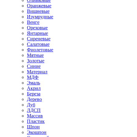
Оливковые
Оранжевые
Вишневые
Изумрудные
Венге
Ореховые
Янтарные
Сиреневые
Салатовые
Фиолетовые
Мятные
Золотые
Синие
Материал
МДФ
Эмаль
Акрил
Береза
Дерево
Дуб
ЛДСП
Массив
Пластик
Шпон
Экошпон