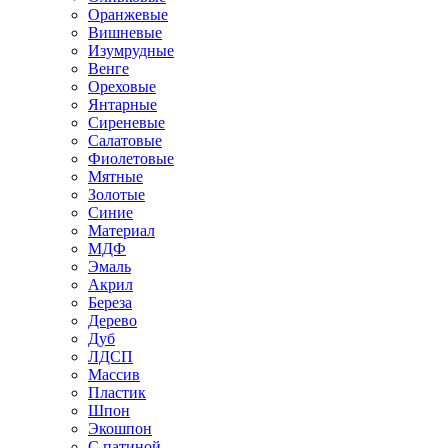
Оранжевые
Вишневые
Изумрудные
Венге
Ореховые
Янтарные
Сиреневые
Салатовые
Фиолетовые
Мятные
Золотые
Синие
Материал
МДФ
Эмаль
Акрил
Береза
Дерево
Дуб
ЛДСП
Массив
Пластик
Шпон
Экошпон
С патиной