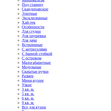
Минимализм
Под старину
Скандинавские
Элитные
Эксклюзивные
Хай-тек
Особенности
Для студии
Для хрущевки
Для дачи
Встроенные
С антресолями
С барной стойкой
С островом
Малогабаритные
Модульные
Скрытые ручки
Размер
Мини-кухни
Узкие
3 кв. м.
5 кв. м.
6 кв. м.
9 кв. м.
Все для кухни