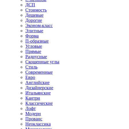
ДСП
Стоимость
Дешевые
Дорогие
Эконом-класс
Элитные
Форма
П-образные
Угловые
Прямые
Радиусные
Скошенные углы
Стиль
Современные
Евро
Английские
Дизайнерские
Итальянские
Кантри
Классические
Лофт
Модерн
Прованс
Неоклассика