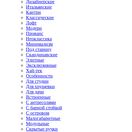
Дизайнерские
Итальянские
Кантри
Классические
Лофт
Модерн
Прованс
Неоклассика
Минимализм
Под старину
Скандинавские
Элитные
Эксклюзивные
Хай-тек
Особенности
Для студии
Для хрущевки
Для дачи
Встроенные
С антресолями
С барной стойкой
С островом
Малогабаритные
Модульные
Скрытые ручки