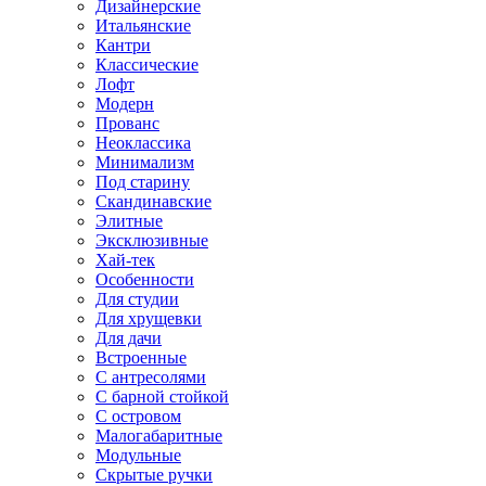
Дизайнерские
Итальянские
Кантри
Классические
Лофт
Модерн
Прованс
Неоклассика
Минимализм
Под старину
Скандинавские
Элитные
Эксклюзивные
Хай-тек
Особенности
Для студии
Для хрущевки
Для дачи
Встроенные
С антресолями
С барной стойкой
С островом
Малогабаритные
Модульные
Скрытые ручки