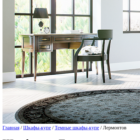
Главная
/
Шкафы-купе
/
Темные шкафы-купе
/ Лермонтов