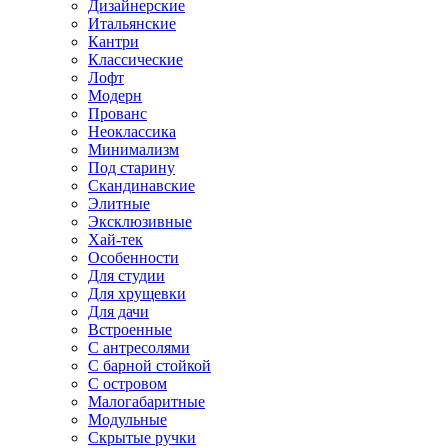
Дизайнерские
Итальянские
Кантри
Классические
Лофт
Модерн
Прованс
Неоклассика
Минимализм
Под старину
Скандинавские
Элитные
Эксклюзивные
Хай-тек
Особенности
Для студии
Для хрущевки
Для дачи
Встроенные
С антресолями
С барной стойкой
С островом
Малогабаритные
Модульные
Скрытые ручки