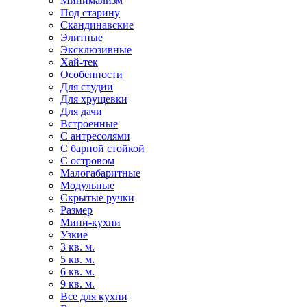
Минимализм
Под старину
Скандинавские
Элитные
Эксклюзивные
Хай-тек
Особенности
Для студии
Для хрущевки
Для дачи
Встроенные
С антресолями
С барной стойкой
С островом
Малогабаритные
Модульные
Скрытые ручки
Размер
Мини-кухни
Узкие
3 кв. м.
5 кв. м.
6 кв. м.
9 кв. м.
Все для кухни