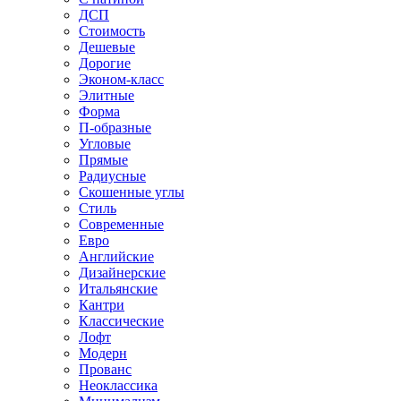
ДСП
Стоимость
Дешевые
Дорогие
Эконом-класс
Элитные
Форма
П-образные
Угловые
Прямые
Радиусные
Скошенные углы
Стиль
Современные
Евро
Английские
Дизайнерские
Итальянские
Кантри
Классические
Лофт
Модерн
Прованс
Неоклассика