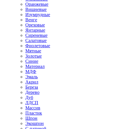
Оранжевые
Вишневые
Изумрудные
Венге
Ореховые
Янтарные
Сиреневые
Салатовые
Фиолетовые
Мятные
Золотые
Синие
Материал
МДФ
Эмаль
Акрил
Береза
Дерево
Дуб
ЛДСП
Массив
Пластик
Шпон
Экошпон
С патиной