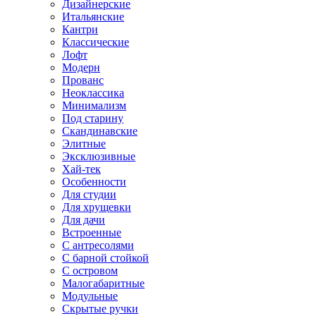
Дизайнерские
Итальянские
Кантри
Классические
Лофт
Модерн
Прованс
Неоклассика
Минимализм
Под старину
Скандинавские
Элитные
Эксклюзивные
Хай-тек
Особенности
Для студии
Для хрущевки
Для дачи
Встроенные
С антресолями
С барной стойкой
С островом
Малогабаритные
Модульные
Скрытые ручки