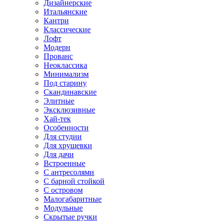
Дизайнерские
Итальянские
Кантри
Классические
Лофт
Модерн
Прованс
Неоклассика
Минимализм
Под старину
Скандинавские
Элитные
Эксклюзивные
Хай-тек
Особенности
Для студии
Для хрущевки
Для дачи
Встроенные
С антресолями
С барной стойкой
С островом
Малогабаритные
Модульные
Скрытые ручки