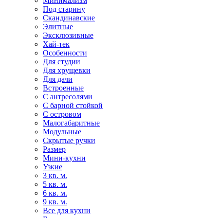
Минимализм
Под старину
Скандинавские
Элитные
Эксклюзивные
Хай-тек
Особенности
Для студии
Для хрущевки
Для дачи
Встроенные
С антресолями
С барной стойкой
С островом
Малогабаритные
Модульные
Скрытые ручки
Размер
Мини-кухни
Узкие
3 кв. м.
5 кв. м.
6 кв. м.
9 кв. м.
Все для кухни