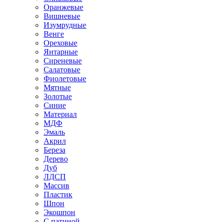
Оранжевые
Вишневые
Изумрудные
Венге
Ореховые
Янтарные
Сиреневые
Салатовые
Фиолетовые
Мятные
Золотые
Синие
Материал
МДФ
Эмаль
Акрил
Береза
Дерево
Дуб
ЛДСП
Массив
Пластик
Шпон
Экошпон
С патиной