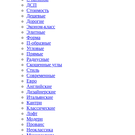
ДСП
Стоимость
Дешевые
Дорогие
Эконом-класс
Элитные
Форма
П-образные
Угловые
Прямые
Радиусные
Скошенные углы
Стиль
Современные
Евро
Английские
Дизайнерские
Итальянские
Кантри
Классические
Лофт
Модерн
Прованс
Неоклассика