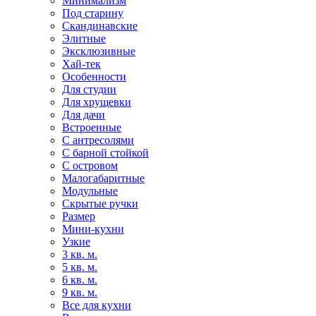
Минимализм
Под старину
Скандинавские
Элитные
Эксклюзивные
Хай-тек
Особенности
Для студии
Для хрущевки
Для дачи
Встроенные
С антресолями
С барной стойкой
С островом
Малогабаритные
Модульные
Скрытые ручки
Размер
Мини-кухни
Узкие
3 кв. м.
5 кв. м.
6 кв. м.
9 кв. м.
Все для кухни