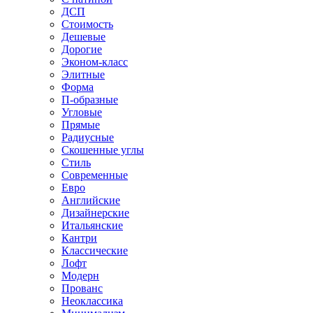
ДСП
Стоимость
Дешевые
Дорогие
Эконом-класс
Элитные
Форма
П-образные
Угловые
Прямые
Радиусные
Скошенные углы
Стиль
Современные
Евро
Английские
Дизайнерские
Итальянские
Кантри
Классические
Лофт
Модерн
Прованс
Неоклассика