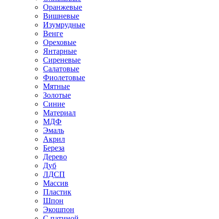
Оранжевые
Вишневые
Изумрудные
Венге
Ореховые
Янтарные
Сиреневые
Салатовые
Фиолетовые
Мятные
Золотые
Синие
Материал
МДФ
Эмаль
Акрил
Береза
Дерево
Дуб
ЛДСП
Массив
Пластик
Шпон
Экошпон
С патиной